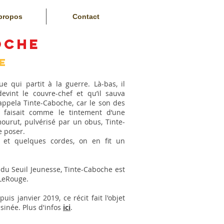
propos
Contact
oche
e
qui partit à la guerre. Là-bas, il
devint le couvre-chef et qu’il sauva
’appela Tinte-Caboche, car le son des
r faisait comme le tintement d’une
ourut, pulvérisé par un obus, Tinte-
e poser.
 quelques cordes, on en fit un
u Seuil Jeunesse, Tinte-Caboche est
.LeRouge.
janvier 2019, ce récit fait l'objet
sinée. Plus d'infos
ici
.