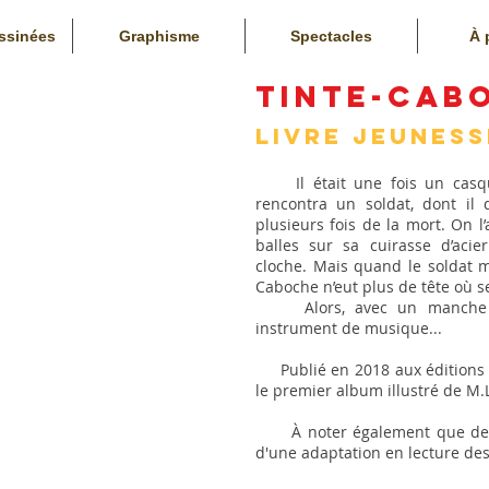
ssinées
Graphisme
Spectacles
À 
Tinte-Cab
Livre Jeuness
Il était une fois un casque 
rencontra un soldat, dont il 
plusieurs fois de la mort. On l
balles sur sa cuirasse d’acie
cloche. Mais quand le soldat m
Caboche n’eut plus de tête où s
Alors, avec un manche et
instrument de musique...
Publié en 2018 aux éditions d
le premier album illustré de M
À noter également que depuis 
d'une adaptation en lecture des