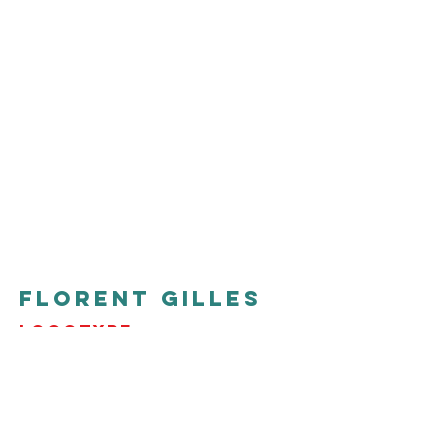
Florent GILLES
logotype
Création du logotype de
Florent
GILLES,
comédien voix-off.
Plus d'informations